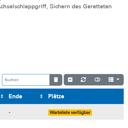
hselschleppgriff, Sichern des Geretteten
Ende
Plätze
-
Warteliste verfügbar